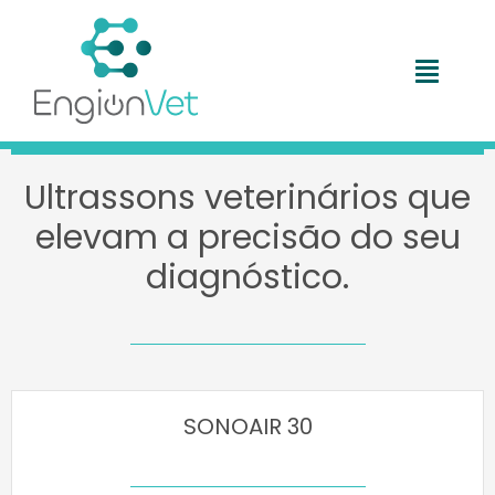
Skip
to
content
Toggl
Navig
Ultrassons veterinários que
elevam a precisão do seu
diagnóstico.
SONOAIR 30